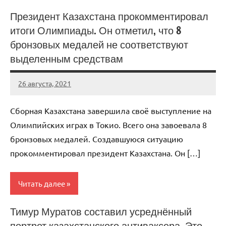
Президент Казахстана прокомментировал
Мэтр
итоги Олимпиады. Он отметил, что 8
бронзовых медалей не соответствуют
выделенным средствам
26 августа, 2021
KurnosovVIT
Нет
комментариев
Сборная Казахстана завершила своё выступление на
Олимпийских играх в Токио. Всего она завоевала 8
бронзовых медалей. Создавшуюся ситуацию
прокомментировал президент Казахстана. Он […]
Читать далее
Тимур Муратов составил усреднённый
Мэтр
портрет казахстанского антиваксера. Это